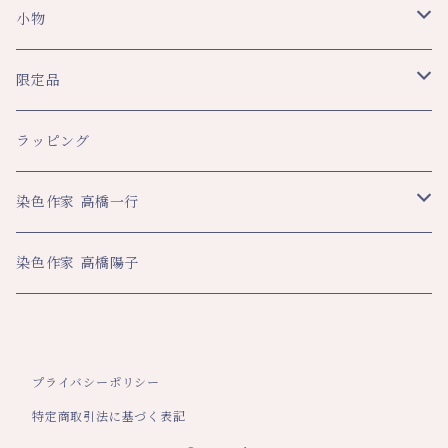
スカーフ・ショール
小物
ショール
レディース
文具
限定品
スカーフ
トップス
ペンケース
メンズ
生活
八幡平ドラゴンアイ関連
ラッピング
その他
スカート・パンツ
ブックカバー
ネクタイ
ハンカチ
ハンカチ
ビジネス
数量限定企画品
染色作家 高橋一行
その他
ネックストラップ
マフラー・ストール
大判ハンカチ
スカーフ
名刺入れ
その他
平舘高校共同企画品
アートクロス
染色作家 高橋陽子
その他
ティーマット
ペンケース
年間限定数作品
巾着
ネックストラップ
プライバシーポリシー
特定商取引法に基づく表記