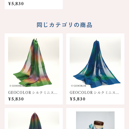
ーフ【ピンク系グラデーショ
¥5,830
ン】
同じカテゴリの商品
GEOCOLOR シルクミニスカ
GEOCOLOR シルクミニスカ
ーフ100S【グリーン系】
ーフ100S【ブルー系】
¥5,830
¥5,830