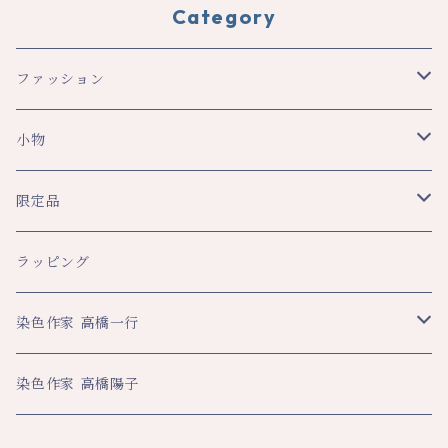
Category
ファッション
スカーフ・ショール
小物
ショール
レディース
文具
限定品
スカーフ
トップス
ペンケース
メンズ
生活
八幡平ドラゴンアイ関連
ラッピング
その他
スカート・パンツ
ブックカバー
ネクタイ
ハンカチ
ハンカチ
ビジネス
数量限定企画品
染色作家 高橋一行
その他
ネックストラップ
マフラー・ストール
大判ハンカチ
スカーフ
名刺入れ
その他
平舘高校共同企画品
アートクロス
染色作家 高橋陽子
その他
ティーマット
ペンケース
年間限定数作品