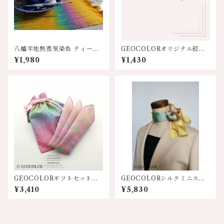
八幡平地熱蒸気染色 ティーマ
GEOCOLORオリジナル絞り
ット 各色
染めハンカチ【淡色系】
¥1,980
¥1,430
GEOCOLORギフトセット
GEOCOLORシルクミニスカ
【巾着&ハンカチ】8色展開
ーフ【イエロー系】
¥3,410
¥5,830