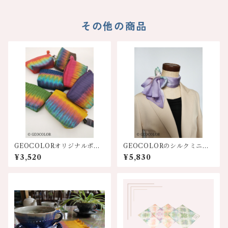
その他の商品
GEOCOLORオリジナルポー
GEOCOLORのシルクミニス
チ【各色】
カーフ【パープル系】
¥3,520
¥5,830