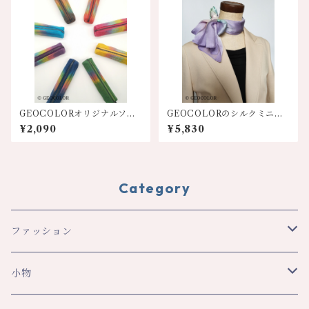
GEOCOLORオリジナルソフ
GEOCOLORのシルクミニス
トペンケース【各色】
カーフ【パープル系】
¥2,090
¥5,830
Category
ファッション
スカーフ・ショール
小物