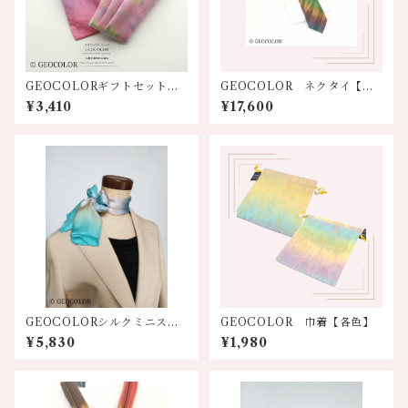
GEOCOLORギフトセット
GEOCOLOR ネクタイ【グ
【巾着&ハンカチ】8色展開
リーン多色①】
¥3,410
¥17,600
GEOCOLORシルクミニスカ
GEOCOLOR 巾着【各色】
ーフ【水色系】
¥5,830
¥1,980