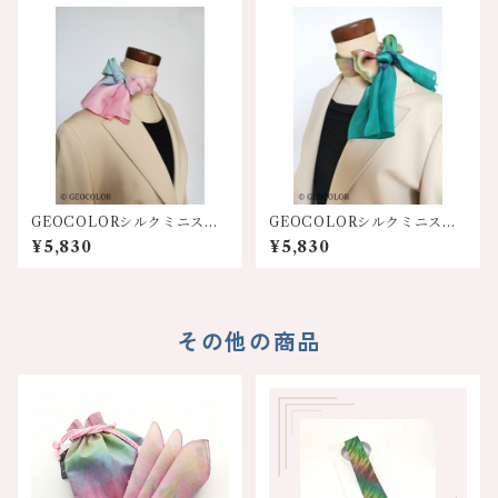
GEOCOLORシルクミニスカ
GEOCOLORシルクミニスカ
ーフ【ピンク系グラデーショ
ーフ【エメグリ系】人気
¥5,830
¥5,830
ン】
色！！
その他の商品