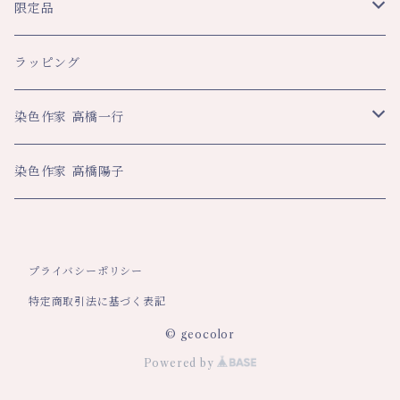
ショール
レディース
文具
限定品
スカーフ
トップス
ペンケース
メンズ
生活
八幡平ドラゴンアイ関連
ラッピング
その他
スカート・パンツ
ブックカバー
ネクタイ
ハンカチ
ハンカチ
ビジネス
数量限定企画品
染色作家 高橋一行
その他
ネックストラップ
マフラー・ストール
大判ハンカチ
スカーフ
名刺入れ
その他
平舘高校共同企画品
アートクロス
染色作家 高橋陽子
その他
ティーマット
ペンケース
年間限定数作品
巾着
ネックストラップ
プライバシーポリシー
特定商取引法に基づく表記
© geocolor
Powered by