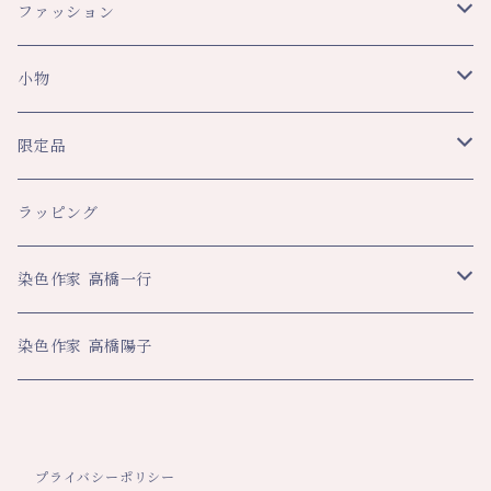
ファッション
スカーフ・ショール
小物
ショール
レディース
文具
限定品
スカーフ
トップス
ペンケース
メンズ
生活
八幡平ドラゴンアイ関連
ラッピング
その他
スカート・パンツ
ブックカバー
ネクタイ
ハンカチ
ハンカチ
ビジネス
数量限定企画品
染色作家 高橋一行
その他
ネックストラップ
マフラー・ストール
大判ハンカチ
スカーフ
名刺入れ
その他
平舘高校共同企画品
アートクロス
染色作家 高橋陽子
その他
ティーマット
ペンケース
年間限定数作品
巾着
ネックストラップ
プライバシーポリシー