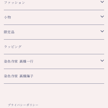
ファッション
スカーフ・ショール
小物
ショール
レディース
文具
限定品
スカーフ
トップス
ペンケース
メンズ
生活
八幡平ドラゴンアイ関連
ラッピング
その他
スカート・パンツ
ブックカバー
ネクタイ
ハンカチ
ハンカチ
ビジネス
数量限定企画品
染色作家 高橋一行
その他
ネックストラップ
マフラー・ストール
大判ハンカチ
スカーフ
名刺入れ
その他
平舘高校共同企画品
アートクロス
染色作家 高橋陽子
その他
ティーマット
ペンケース
年間限定数作品
巾着
ネックストラップ
プライバシーポリシー