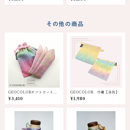
ン】
色！！
その他の商品
GEOCOLORギフトセット
GEOCOLOR 巾着【各色】
【巾着&ハンカチ】8色展開
¥3,410
¥1,980