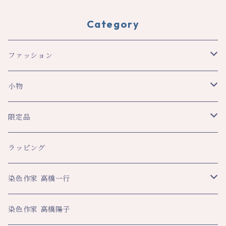
Category
ファッション
スカーフ・ショール
小物
ショール
レディース
文具
限定品
スカーフ
トップス
ペンケース
メンズ
生活
八幡平ドラゴンアイ関連
ラッピング
その他
スカート・パンツ
ブックカバー
ネクタイ
ハンカチ
ハンカチ
ビジネス
数量限定企画品
染色作家 高橋一行
その他
ネックストラップ
マフラー・ストール
大判ハンカチ
スカーフ
名刺入れ
その他
平舘高校共同企画品
アートクロス
染色作家 高橋陽子