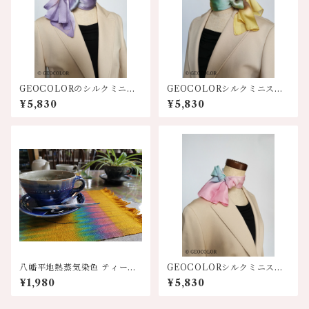
GEOCOLORのシルクミニス
GEOCOLORシルクミニスカ
カーフ【パープル系】
ーフ【イエロー系】
¥5,830
¥5,830
八幡平地熱蒸気染色 ティーマ
GEOCOLORシルクミニスカ
ット 各色
ーフ【ピンク系グラデーショ
¥1,980
¥5,830
ン】