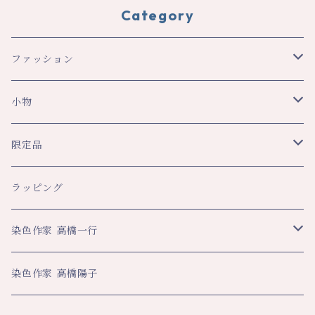
Category
ファッション
スカーフ・ショール
小物
ショール
レディース
文具
限定品
スカーフ
トップス
ペンケース
メンズ
生活
八幡平ドラゴンアイ関連
ラッピング
その他
スカート・パンツ
ブックカバー
ネクタイ
ハンカチ
ハンカチ
ビジネス
数量限定企画品
染色作家 高橋一行
その他
ネックストラップ
マフラー・ストール
大判ハンカチ
スカーフ
名刺入れ
その他
平舘高校共同企画品
アートクロス
染色作家 高橋陽子
その他
ティーマット
ペンケース