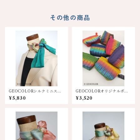
その他の商品
GEOCOLORシルクミニスカ
GEOCOLORオリジナルポー
ーフ【エメグリ系】人気
チ【各色】
¥5,830
¥3,520
色！！