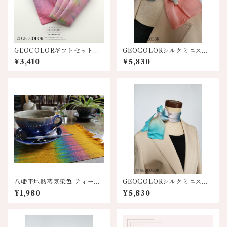
GEOCOLORギフトセット
GEOCOLORシルクミニスカ
【巾着&ハンカチ】8色展開
ーフ【オレンジ系】
¥3,410
¥5,830
八幡平地熱蒸気染色 ティーマ
GEOCOLORシルクミニスカ
ット 各色
ーフ【水色系】
¥1,980
¥5,830