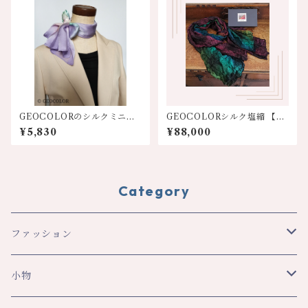
GEOCOLORのシルクミニス
GEOCOLORシルク塩縮 【大
カーフ【パープル系】
判ストール】 ワインパープル
¥5,830
¥88,000
系グラデーション(スクエア)
Category
ファッション
スカーフ・ショール
小物