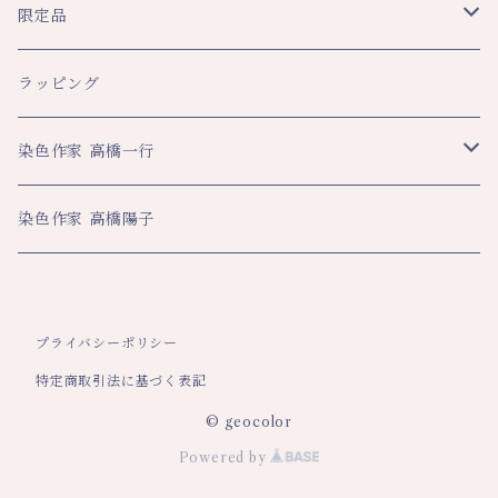
ショール
レディース
文具
限定品
スカーフ
トップス
ペンケース
メンズ
生活
八幡平ドラゴンアイ関連
ラッピング
その他
スカート・パンツ
ブックカバー
ネクタイ
ハンカチ
ハンカチ
ビジネス
数量限定企画品
染色作家 高橋一行
その他
ネックストラップ
マフラー・ストール
大判ハンカチ
スカーフ
名刺入れ
その他
平舘高校共同企画品
アートクロス
染色作家 高橋陽子
その他
ティーマット
ペンケース
年間限定数作品
巾着
ネックストラップ
プライバシーポリシー
特定商取引法に基づく表記
© geocolor
Powered by