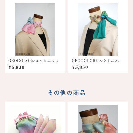
GEOCOLORシルクミニスカ
GEOCOLORシルクミニスカ
ーフ【ピンク系グラデーショ
ーフ【エメグリ系】人気
¥5,830
¥5,830
ン】
色！！
その他の商品