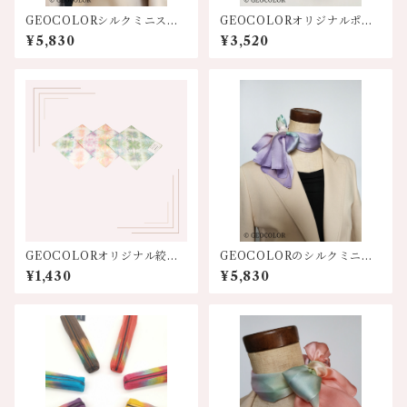
GEOCOLORシルクミニスカ
GEOCOLORオリジナルポー
ーフ【エメグリ系】人気
チ【各色】
¥5,830
¥3,520
色！！
GEOCOLORオリジナル絞り
GEOCOLORのシルクミニス
染めハンカチ【淡色系】
カーフ【パープル系】
¥1,430
¥5,830