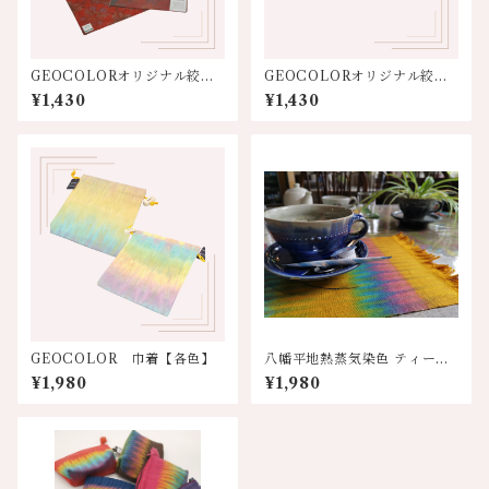
GEOCOLORオリジナル絞り
GEOCOLORオリジナル絞り
染めハンカチ【濃色系】
染めハンカチ【淡色系】
¥1,430
¥1,430
GEOCOLOR 巾着【各色】
八幡平地熱蒸気染色 ティーマ
ット 各色
¥1,980
¥1,980