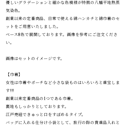
優しいグラデーションと細かな色模様が特徴の八幡平地熱蒸
気染色。
創業以来の定番商品、日常で使える綿ハンカチと綿巾着のセ
ットをご用意いたしました。
ベース8色で展開しております。画像を参考にご注文くださ
い。
画像はセットのイメージです。
【巾着】
女性は巾着やポーチなど小さな袋ものはいろいろと重宝しま
す!!!
創業以来定番商品の1つである巾着。
裏地もしっかりとしております。
江戸売紐できゅっと口をすぼめるタイプ。
バッグに入れる仕分け小袋として、旅行の際の貴重品入れと