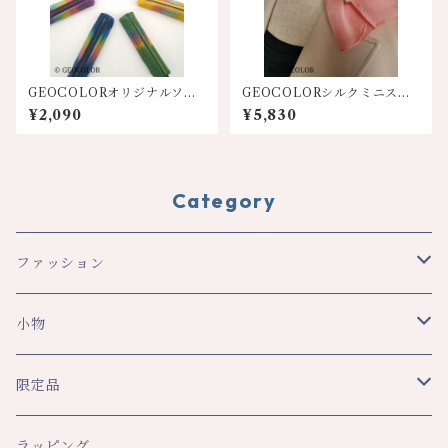
GEOCOLORオリジナルソフ
GEOCOLORシルクミニスカ
トペンケース【各色】
ーフ【オレンジ系】
¥2,090
¥5,830
Category
ファッション
スカーフ・ショール
小物
ショール
レディース
文具
限定品
スカーフ
トップス
ペンケース
メンズ
生活
八幡平ドラゴンアイ関連
ラッピング