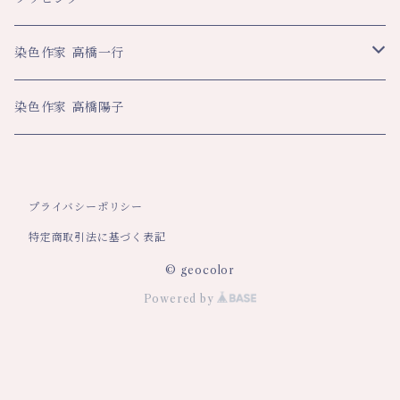
その他
スカート・パンツ
ブックカバー
ネクタイ
ハンカチ
ハンカチ
ビジネス
数量限定企画品
染色作家 高橋一行
その他
ネックストラップ
マフラー・ストール
大判ハンカチ
スカーフ
名刺入れ
その他
平舘高校共同企画品
アートクロス
染色作家 高橋陽子
その他
ティーマット
ペンケース
年間限定数作品
巾着
ネックストラップ
プライバシーポリシー
特定商取引法に基づく表記
© geocolor
Powered by