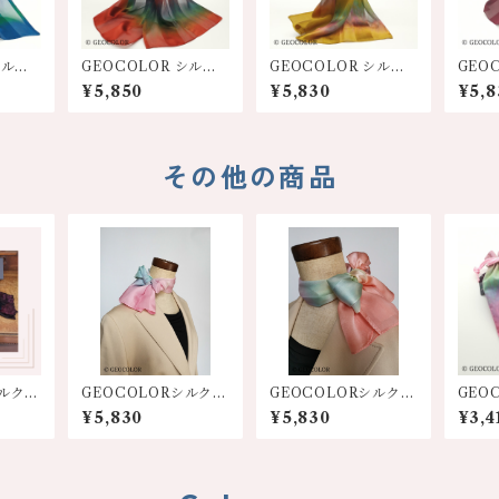
シルク
GEOCOLOR シルク
GEOCOLOR シルク
GEO
0S
ミニスカーフ100S
ミニスカーフ100S
ミニス
¥5,850
¥5,830
¥5,8
【レンガ系】
【金茶系】
【濃
その他の商品
シルク塩
GEOCOLORシルクミ
GEOCOLORシルクミ
GEO
ニスカーフ【ピンク系
ニスカーフ【オレンジ
ット
¥5,830
¥5,830
¥3,4
系グラ
グラデーション】
系】
チ】8
エア)