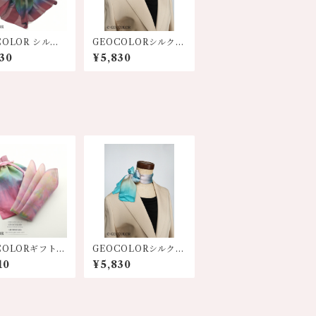
COLOR シルク
GEOCOLORシルクミ
カーフ100S
ニスカーフ【水色系】
30
¥5,830
厚ワイン系】
COLORギフトセ
GEOCOLORシルクミ
【巾着&ハンカ
ニスカーフ【水色系】
10
¥5,830
色展開