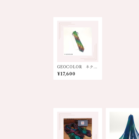
GEOCOLOR ネクタ
イ【グリーン多色①】
¥17,600