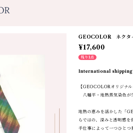
GEOCOLOR ネク
¥17,600
残り1点
International shipping
【GEOCOLORオリジ
八幡平・地熱蒸気染色が
地熱の恵みを活かした「GE
らではの、深みと透明感を
手仕事によって一つひとつ