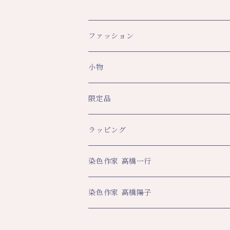
ファッション
スカーフ・ショール
小物
ショール
レディース
文具
限定品
スカーフ
トップス
ペンケース
メンズ
生活
八幡平ドラゴンアイ関連
ラッピング
その他
スカート・パンツ
ブックカバー
ネクタイ
ハンカチ
ハンカチ
ビジネス
数量限定企画品
染色作家 高橋一行
その他
ネックストラップ
マフラー・ストール
大判ハンカチ
スカーフ
名刺入れ
その他
平舘高校共同企画品
アートクロス
染色作家 高橋陽子
その他
ティーマット
ペンケース
年間限定数作品