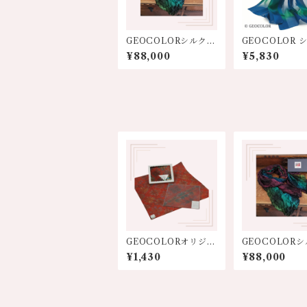
GEOCOLORシルク塩
GEOCOLOR 
縮 【大判ストール】
ミニスカーフ10
¥88,000
¥5,830
ワインパープル系グラ
【ブルー系】
デーション(スクエア)
GEOCOLORオリジナ
GEOCOLOR
ル絞り染めハンカチ
縮 【大判ストール】
¥1,430
¥88,000
【濃色系】
ワインパープル
デーション(スク