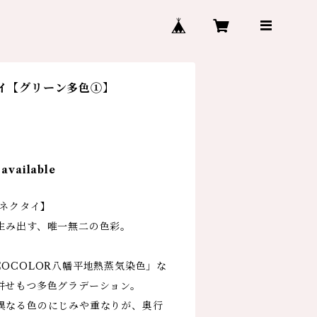
タイ【グリーン多色①】
 available
ナルネクタイ】
生み出す、唯一無二の色彩。
OCOLOR八幡平地熱蒸気染色」な
併せもつ多色グラデーション。
異なる色のにじみや重なりが、奥行