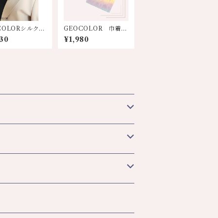
COLORシルクミ
GEOCOLOR 巾着
カーフ【エメグリ
【各色】
30
¥1,980
人気色！！