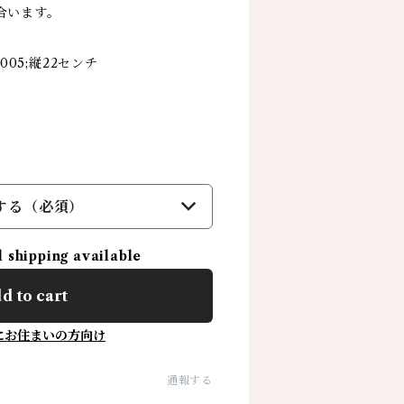
合います。
005;縦22センチ
する（必須）
l shipping available
d to cart
にお住まいの方向け
通報する