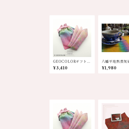
GEOCOLORギフトセ
八幡平地熱蒸気
ット【巾着&ハンカ
ィーマット 各色
¥3,410
¥1,980
チ】8色展開