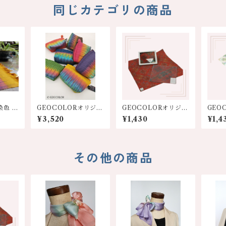
同じカテゴリの商品
染色 テ
GEOCOLORオリジナ
GEOCOLORオリジナ
GEO
ルポーチ【各色】
ル絞り染めハンカチ
ル絞
¥3,520
¥1,430
¥1,4
【濃色系】
【淡
その他の商品