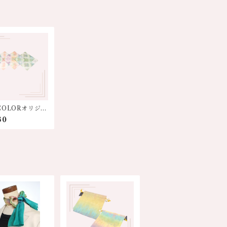
COLORオリジナ
り染めハンカチ
30
色系】