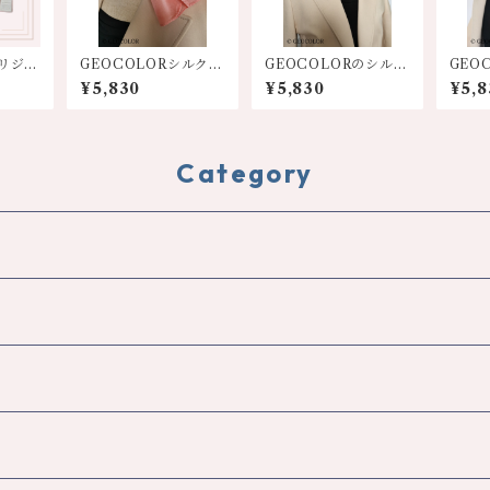
オリジナ
GEOCOLORシルクミ
GEOCOLORのシルク
GEO
カチ
ニスカーフ【オレンジ
ミニスカーフ【パープ
ニス
¥5,830
¥5,830
¥5,8
系】
ル系】
系】
Category