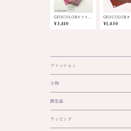
GEOCOLORギフトセ
GEOCOLOR
ット【巾着&ハンカ
ル絞り染めハン
¥3,410
¥1,430
チ】8色展開
【濃色系】
ファッション
スカーフ・ショール
小物
ショール
レディース
文具
限定品
スカーフ
トップス
ペンケース
メンズ
生活
八幡平ドラゴンアイ関連
ラッピング