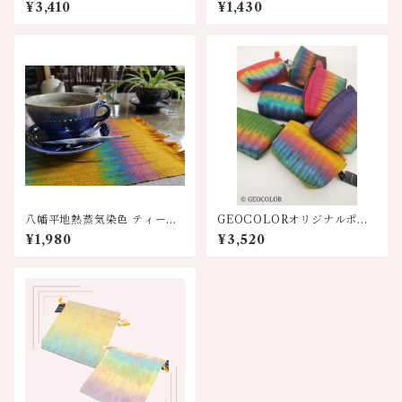
【巾着&ハンカチ】8色展開
染めハンカチ【淡色系】
¥3,410
¥1,430
八幡平地熱蒸気染色 ティーマ
GEOCOLORオリジナルポー
ット 各色
チ【各色】
¥1,980
¥3,520